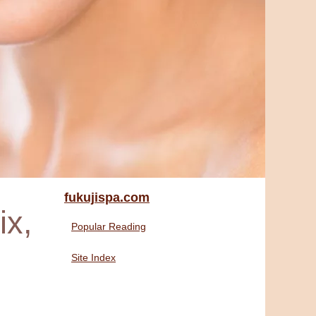
fukujispa.com
ix,
Popular Reading
Site Index