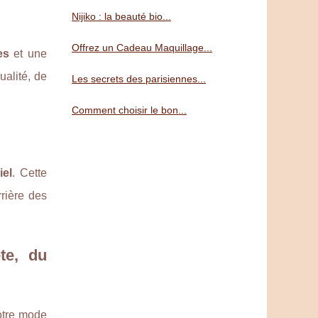
Nijiko : la beauté bio...
Offrez un Cadeau Maquillage...
es
et une
ualité, de
Les secrets des parisiennes...
Comment choisir le bon...
iel
. Cette
rière des
te, du
otre mode