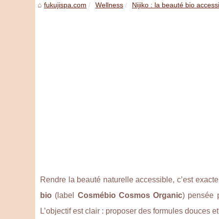
fukujispa.com
Wellness
Nijiko : la beauté bio accessib
Rendre la beauté naturelle accessible, c’est exac
bio
(label
Cosmébio Cosmos Organic
) pensée p
L’objectif est clair : proposer des formules douces et