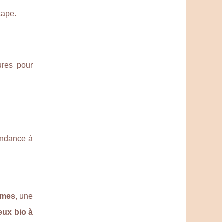
tape.
ures pour
endance à
umes
, une
eux bio à