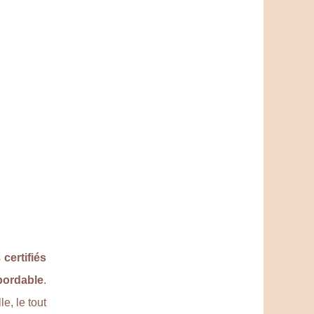
s
certifiés
bordable
.
e, le tout