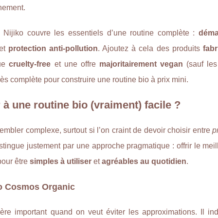
nement.
, Nijiko couvre les essentiels d’une routine complète :
déma
et
protection anti-pollution
. Ajoutez à cela des produits
fab
que
cruelty-free
et une offre
majoritairement vegan
(sauf les
rès complète pour construire une routine bio à prix mini.
à une routine bio (vraiment) facile ?
embler complexe, surtout si l’on craint de devoir choisir entre
p
istingue justement par une approche pragmatique : offrir le meil
pour être
simples à utiliser
et
agréables au quotidien
.
io Cosmos Organic
ère important quand on veut éviter les approximations. Il in