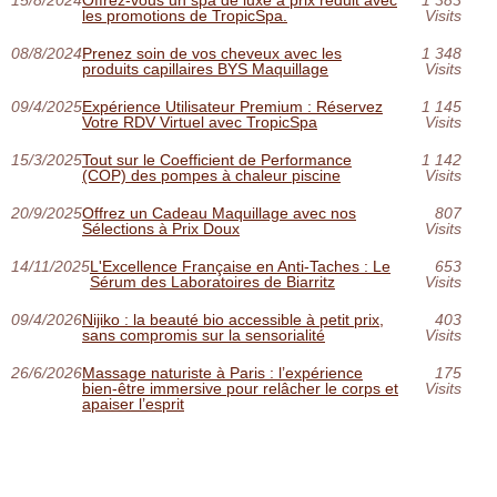
15/8/2024
Offrez-vous un spa de luxe à prix réduit avec
1 383
les promotions de TropicSpa.
Visits
08/8/2024
Prenez soin de vos cheveux avec les
1 348
produits capillaires BYS Maquillage
Visits
09/4/2025
Expérience Utilisateur Premium : Réservez
1 145
Votre RDV Virtuel avec TropicSpa
Visits
15/3/2025
Tout sur le Coefficient de Performance
1 142
(COP) des pompes à chaleur piscine
Visits
20/9/2025
Offrez un Cadeau Maquillage avec nos
807
Sélections à Prix Doux
Visits
14/11/2025
L'Excellence Française en Anti-Taches : Le
653
Sérum des Laboratoires de Biarritz
Visits
09/4/2026
Nijiko : la beauté bio accessible à petit prix,
403
sans compromis sur la sensorialité
Visits
26/6/2026
Massage naturiste à Paris : l’expérience
175
bien-être immersive pour relâcher le corps et
Visits
apaiser l’esprit