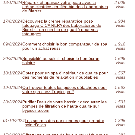
13/1/2024
Réparez et apaisez votre peau avec la
2 008
crème cicatrice certifiée bio des Laboratoires
Visits
de Biarritz
17/8/2024
Découvrez la crème réparatrice post-
1 984
tatouage CICA REPA des Laboratoires de
Visits
Biarritz : un soin bio de qualité pour vos
tatouages
09/8/2024
Comment choisir le bon comparateur de spa
1 918
pour un achat réussi
Visits
20/3/2025
Sensibilité au soleil : choisir le bon écran
1 698
solaire
Visits
10/1/2024
Optez pour un spa d'intérieur de qualité pour
1 567
des moments de relaxation inoubliables
Visits
19/1/2024
Où trouver toutes les pièces détachées pour
1 562
votre spa chez Tropicspa ?
Visits
20/2/2024
Purifier l'eau de votre bassin : découvrez les
1 501
pompes de filtration de haute qualité sur
Visits
bypiscine.com
01/10/2024
Les secrets des parisiennes pour prendre
1 395
soin d'elles
Visits